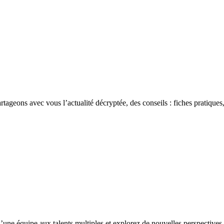
rtageons avec vous l’actualité décryptée, des conseils : fiches pratiques,
’une équipe aux talents multiples et explorez de nouvelles perspectives 