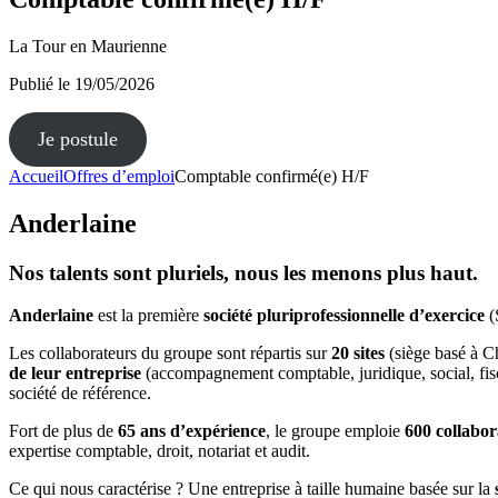
La Tour en Maurienne
Publié le
19/05/2026
Je postule
Accueil
Offres d’emploi
Comptable confirmé(e) H/F
Anderlaine
Nos talents sont pluriels, nous les menons plus haut.
Anderlaine
est la première
société
pluriprofessionnelle
d’exercice
(
Les collaborateurs du groupe sont répartis sur
20 sites
(siège basé à C
de leur entreprise
(accompagnement comptable, juridique, social, fisc
société de référence.
Fort de plus de
65 ans
d’expérience
, le groupe emploie
600 collabor
expertise comptable, droit, notariat et audit.
Ce qui nous caractérise ? Une entreprise à taille humaine basée sur la
s