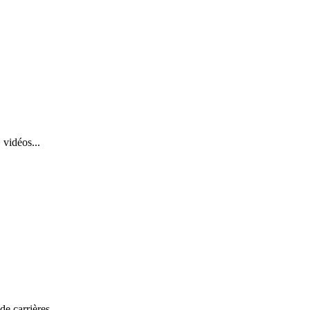
 vidéos...
de carrières.