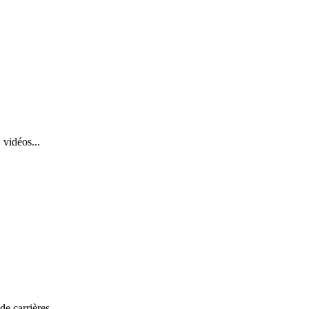
 vidéos...
de carrières.