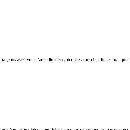
rtageons avec vous l’actualité décryptée, des conseils : fiches pratiques,
’une équipe aux talents multiples et explorez de nouvelles perspectives 