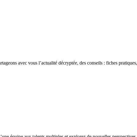
rtageons avec vous l’actualité décryptée, des conseils : fiches pratiques,
’une équipe aux talents multiples et explorez de nouvelles perspectives 