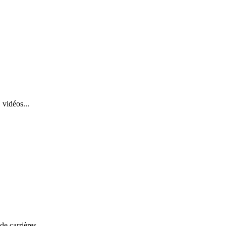
 vidéos...
de carrières.