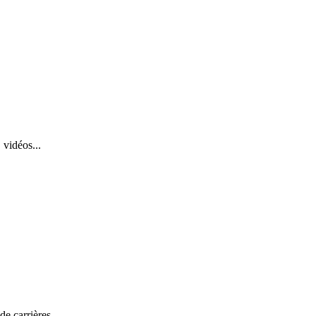
 vidéos...
de carrières.