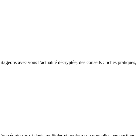
rtageons avec vous l’actualité décryptée, des conseils : fiches pratiques,
’une équipe aux talents multiples et explorez de nouvelles perspectives 