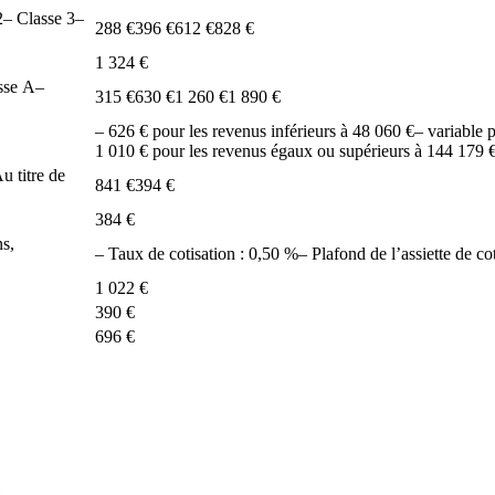
2
– Classe 3
–
288 €
396 €
612 €
828 €
1 324 €
sse A
–
315 €
630 €
1 260 €
1 890 €
– 626 € pour les revenus inférieurs à 48 060 €
– variable 
1 010 € pour les revenus égaux ou supérieurs à 144 179 
u titre de
841 €
394 €
384 €
ns,
– Taux de cotisation : 0,50 %
– Plafond de l’assiette de co
1 022 €
390 €
696 €