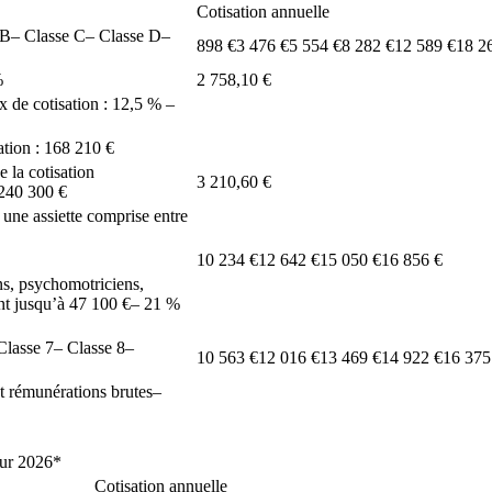
Cotisation annuelle
 B
– Classe C
– Classe D
–
898 €
3 476 €
5 554 €
8 282 €
12 589 €
18 2
%
2 758,10 €
x de cotisation : 12,5 %
–
sation : 168 210 €
 la cotisation
3 210,60 €
 240 300 €
 une assiette comprise entre
10 234 €
12 642 €
15 050 €
16 856 €
ns, psychomotriciens,
ant jusqu’à 47 100 €
– 21 %
Classe 7
– Classe 8
–
10 563 €
12 016 €
13 469 €
14 922 €
16 375
t rémunérations brutes
–
our 2026*
Cotisation annuelle