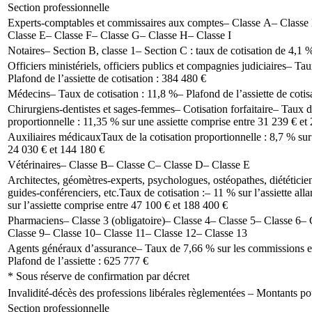
Section professionnelle
Experts-comptables et commissaires aux comptes
– Classe A
– Classe
Classe E
– Classe F
– Classe G
– Classe H
– Classe I
Notaires
– Section B, classe 1
– Section C : taux de cotisation de 4,1 
Officiers ministériels, officiers publics et compagnies judiciaires
– Tau
Plafond de l’assiette de cotisation : 384 480 €
Médecins
– Taux de cotisation : 11,8 %
– Plafond de l’assiette de coti
Chirurgiens-dentistes et sages-femmes
– Cotisation forfaitaire
– Taux de
proportionnelle : 11,35 % sur une assiette comprise entre 31 239 € et
Auxiliaires médicaux
Taux de la cotisation proportionnelle : 8,7 % sur
24 030 € et 144 180 €
Vétérinaires
– Classe B
– Classe C
– Classe D
– Classe E
Architectes, géomètres-experts, psychologues, ostéopathes, diététicie
guides-conférenciers, etc.
Taux de cotisation :
– 11 % sur l’assiette all
sur l’assiette comprise entre 47 100 € et 188 400 €
Pharmaciens
– Classe 3 (obligatoire)
– Classe 4
– Classe 5
– Classe 6
– 
Classe 9
– Classe 10
– Classe 11
– Classe 12
– Classe 13
Agents généraux d’assurance
– Taux de 7,66 % sur les commissions e
Plafond de l’assiette : 625 777 €
* Sous réserve de confirmation par décret
Invalidité-décès des professions libérales règlementées – Montants p
Section professionnelle