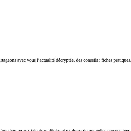
rtageons avec vous l’actualité décryptée, des conseils : fiches pratiques,
’une équipe aux talents multiples et explorez de nouvelles perspectives 