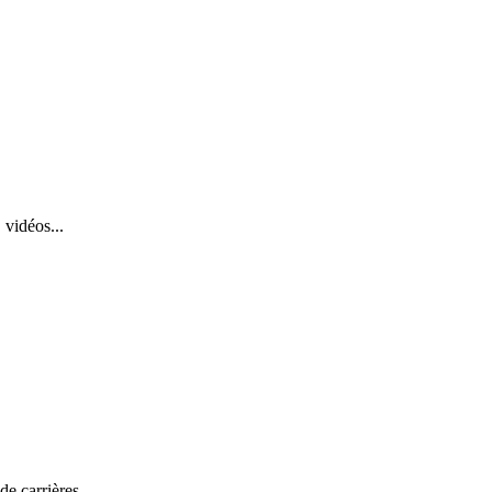
 vidéos...
de carrières.