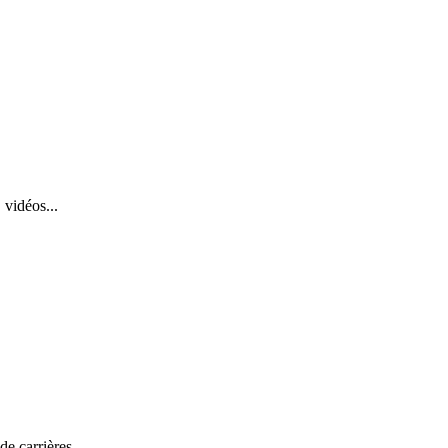
 vidéos...
de carrières.