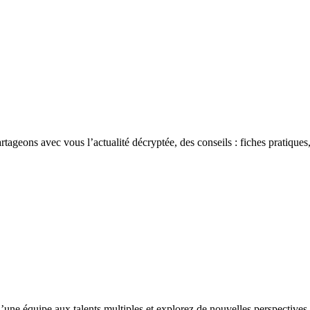
rtageons avec vous l’actualité décryptée, des conseils : fiches pratiques,
’une équipe aux talents multiples et explorez de nouvelles perspectives 