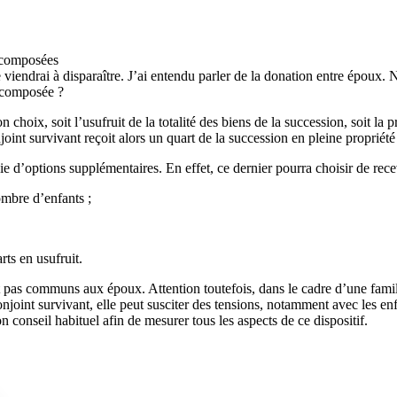
recomposées
e viendrai à disparaître. J’ai entendu parler de la donation entre épo
recomposée ?
choix, soit l’usufruit de la totalité des biens de la succession, soit la p
nt survivant reçoit alors un quart de la succession en pleine propriété sa
e d’options supplémentaires. En effet, ce dernier pourra choisir de rece
nombre d’enfants ;
rts en usufruit.
t pas communs aux époux. Attention toutefois, dans le cadre d’une fami
conjoint survivant, elle peut susciter des tensions, notamment avec les 
 conseil habituel afin de mesurer tous les aspects de ce dispositif.