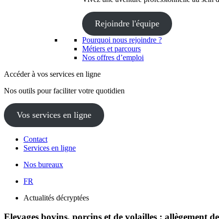
Rejoindre l'équipe
Pourquoi nous rejoindre ?
Métiers et parcours
Nos offres d’emploi
Accéder à vos services en ligne
Nos outils pour faciliter votre quotidien
Vos services en ligne
Contact
Services en ligne
Nos bureaux
FR
Actualités décryptées
Elevages bovins, porcins et de volailles : allègement d