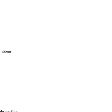
 vidéos...
de carrières.