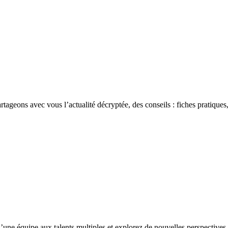
rtageons avec vous l’actualité décryptée, des conseils : fiches pratiques,
’une équipe aux talents multiples et explorez de nouvelles perspectives 