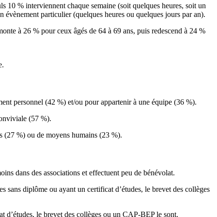
uls 10 % interviennent chaque semaine (soit quelques heures, soit un
 un évènement particulier (quelques heures ou quelques jours par an).
 monte à 26 % pour ceux âgés de 64 à 69 ans, puis redescend à 24 %
e.
ement personnel (42 %) et/ou pour appartenir à une équipe (36 %).
conviviale (57 %).
iers (27 %) ou de moyens humains (23 %).
ins dans des associations et effectuent peu de bénévolat.
s sans diplôme ou ayant un certificat d’études, le brevet des collèges
cat d’études, le brevet des collèges ou un CAP-BEP le sont.