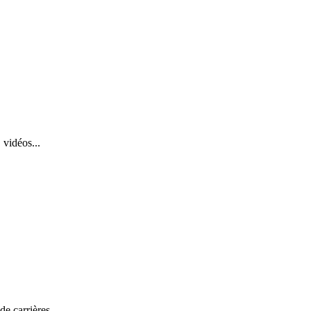
 vidéos...
de carrières.