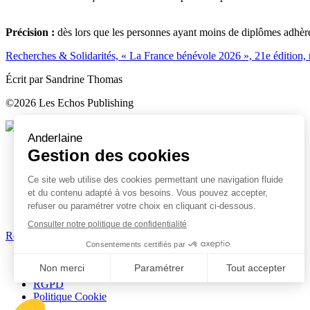
Précision :
dès lors que les personnes ayant moins de diplômes adhèren
Recherches & Solidarités, « La France bénévole 2026 », 21e édition,
Écrit par Sandrine Thomas
©2026 Les Echos Publishing
Retrouvez-nous
Découvrir nos expertises
Nos services en ligne
Nous connaître
Nous contacter
Actualités & Ressources
Trouver un bureau
Retrouvez-nous
Rapport de transparence
Mentions légales
RGPD
Politique Cookie