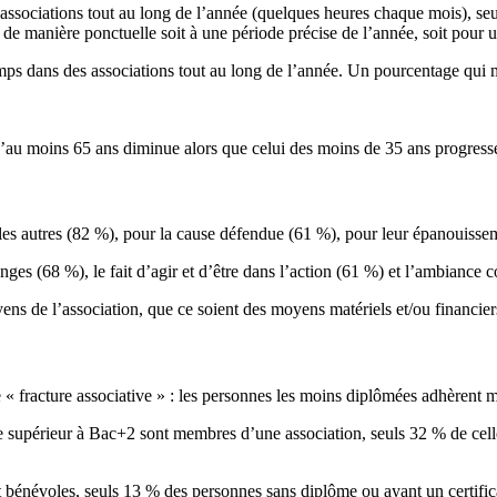
 associations tout au long de l’année (quelques heures chaque mois), se
e de manière ponctuelle soit à une période précise de l’année, soit pour
mps dans des associations tout au long de l’année. Un pourcentage qui
’au moins 65 ans diminue alors que celui des moins de 35 ans progress
r les autres (82 %), pour la cause défendue (61 %), pour leur épanouiss
anges (68 %), le fait d’agir et d’être dans l’action (61 %) et l’ambiance 
yens de l’association, que ce soient des moyens matériels et/ou financ
fracture associative » : les personnes les moins diplômées adhèrent mo
me supérieur à Bac+2 sont membres d’une association, seuls 32 % de celle
t bénévoles, seuls 13 % des personnes sans diplôme ou ayant un certifi