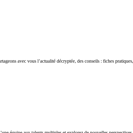
rtageons avec vous l’actualité décryptée, des conseils : fiches pratiques,
’une équipe aux talents multiples et explorez de nouvelles perspectives 