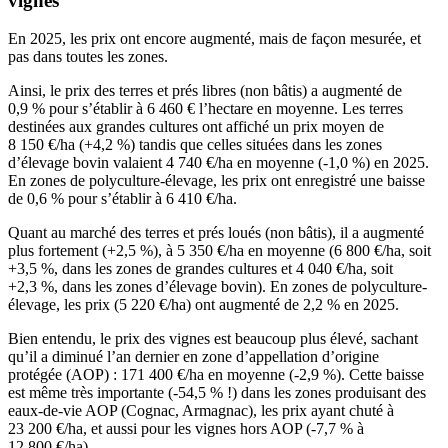
vignes
En 2025, les prix ont encore augmenté, mais de façon mesurée, et
pas dans toutes les zones.
Ainsi, le prix des terres et prés libres (non bâtis) a augmenté de
0,9 % pour s’établir à 6 460 € l’hectare en moyenne. Les terres
destinées aux grandes cultures ont affiché un prix moyen de
8 150 €/ha (+4,2 %) tandis que celles situées dans les zones
d’élevage bovin valaient 4 740 €/ha en moyenne (-1,0 %) en 2025.
En zones de polyculture-élevage, les prix ont enregistré une baisse
de 0,6 % pour s’établir à 6 410 €/ha.
Quant au marché des terres et prés loués (non bâtis), il a augmenté
plus fortement (+2,5 %), à 5 350 €/ha en moyenne (6 800 €/ha, soit
+3,5 %, dans les zones de grandes cultures et 4 040 €/ha, soit
+2,3 %, dans les zones d’élevage bovin). En zones de polyculture-
élevage, les prix (5 220 €/ha) ont augmenté de 2,2 % en 2025.
Bien entendu, le prix des vignes est beaucoup plus élevé, sachant
qu’il a diminué l’an dernier en zone d’appellation d’origine
protégée (AOP) : 171 400 €/ha en moyenne (-2,9 %). Cette baisse
est même très importante (-54,5 % !) dans les zones produisant des
eaux-de-vie AOP (Cognac, Armagnac), les prix ayant chuté à
23 200 €/ha, et aussi pour les vignes hors AOP (-7,7 % à
12 800 €/ha).