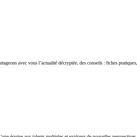
rtageons avec vous l’actualité décryptée, des conseils : fiches pratiques,
’une équipe aux talents multiples et explorez de nouvelles perspectives 