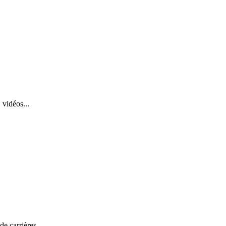
 vidéos...
de carrières.