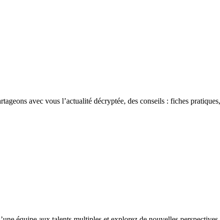
rtageons avec vous l’actualité décryptée, des conseils : fiches pratiques,
’une équipe aux talents multiples et explorez de nouvelles perspectives 