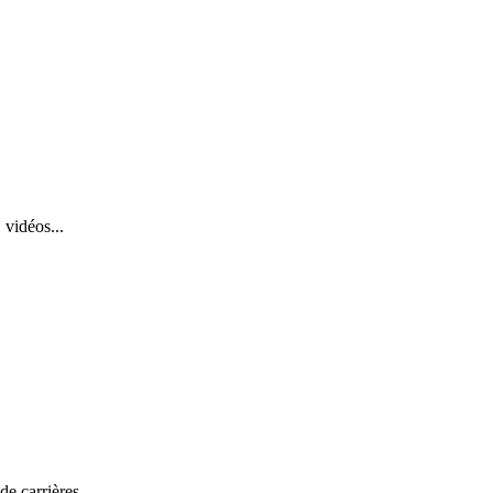
 vidéos...
de carrières.