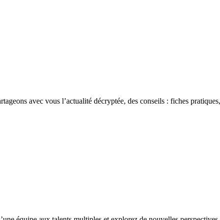
rtageons avec vous l’actualité décryptée, des conseils : fiches pratiques,
’une équipe aux talents multiples et explorez de nouvelles perspectives 