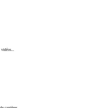
 vidéos...
de carrières.