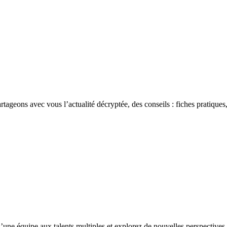
rtageons avec vous l’actualité décryptée, des conseils : fiches pratiques,
’une équipe aux talents multiples et explorez de nouvelles perspectives 