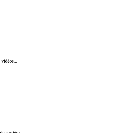
 vidéos...
de carrières.