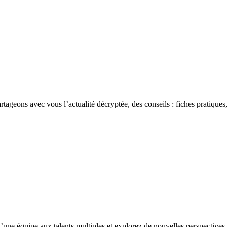
rtageons avec vous l’actualité décryptée, des conseils : fiches pratiques,
’une équipe aux talents multiples et explorez de nouvelles perspectives 