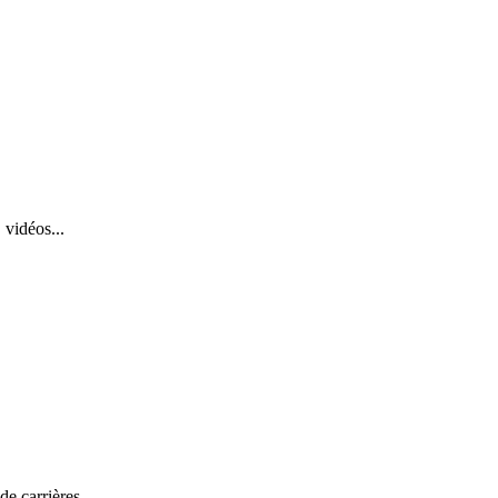
 vidéos...
de carrières.