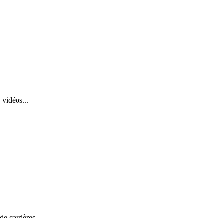
 vidéos...
de carrières.