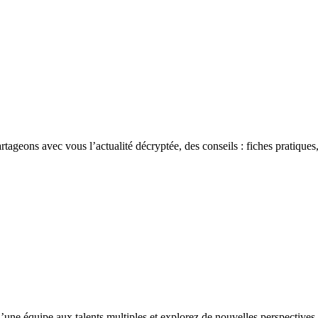
rtageons avec vous l’actualité décryptée, des conseils : fiches pratiques,
’une équipe aux talents multiples et explorez de nouvelles perspectives 